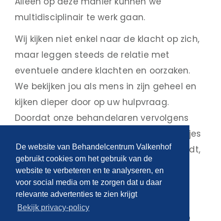
Alleen op deze manier kunnen we
multidisciplinair te werk gaan.
Wij kijken niet enkel naar de klacht op zich,
maar leggen steeds de relatie met
eventuele andere klachten en oorzaken.
We bekijken jou als mens in zijn geheel en
kijken dieper door op uw hulpvraag.
Doordat onze behandelaren vervolgens
nauw met elkaar samen werken, de lijntjes
De website van Behandelcentrum Valkenhof
kort zijn en er makkelijk ‘geschakeld’ wordt,
gebruikt cookies om het gebruik van de
krijg je de best mogelijke behandeling!
website te verbeteren en te analyseren, en
voor social media om te zorgen dat u daar
Het resultaat?
relevante advertenties te zien krijgt
Bekijk privacy-policy
Eén compleet advies en behandeling op