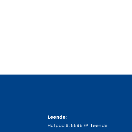
Leende:
,
Hofpad 6, 5595 EP Leende